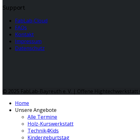
Support
FabLab-Cloud
FAQs
Kontakt
Impressum
Datenschutz
© 2025 FabLab-Bayreuth e. V. | Offene Hightechwerkstatt 
Home
Unsere Angebote
Alle Termine
Holz-Kurswerkstatt
Technik4Kids
Kindergeburtstag