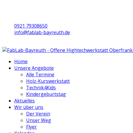
0921 79308650
info@fablab-bayreuth.de
Mo/Di/Do/Fr 9 - 17 | Mi 10 - 19 | Sa 16 - 20
Home
Unsere Angebote
Alle Termine
Holz-Kurswerkstatt
Technik4Kids
Kindergeburtstag
Aktuelles
Wir über uns
Der Verein
Unser Weg
Flyer