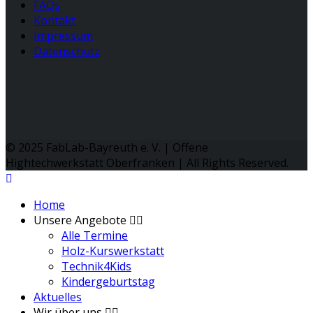
FAQs
Kontakt
Impressum
Datenschutz
© 2025 FabLab-Bayreuth e. V. | Offene
Hightechwerkstatt Oberfranken | All Rights Reserved.
Home
Unsere Angebote
Alle Termine
Holz-Kurswerkstatt
Technik4Kids
Kindergeburtstag
Aktuelles
Wir über uns