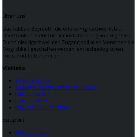
Über uns
Das FabLab-Bayreuth, die offene Hightechwerkstatt
Oberfranken, steht für Demokratisierung von Hightech.
Durch niedrigschwelligen Zugang soll allen Menschen die
Möglichkeit geschaffen werden, am technologischen
Fortschritt teilzunehmen.
Weblinks
Schlenck GmbH
Schlaeger Kunststofftechnik GmbH
FabFoundation
FabLabs-World
FabLabs in Deutschland
Support
FabLab-Cloud