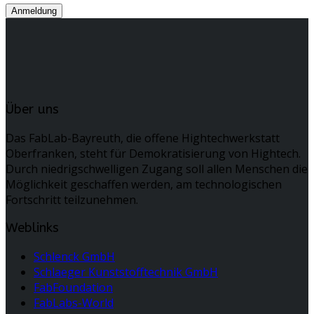
Über uns
Das FabLab-Bayreuth, die offene Hightechwerkstatt
Oberfranken, steht für Demokratisierung von Hightech.
Durch niedrigschwelligen Zugang soll allen Menschen die
Möglichkeit geschaffen werden, am technologischen
Fortschritt teilzunehmen.
Weblinks
Schlenck GmbH
Schlaeger Kunststofftechnik GmbH
FabFoundation
FabLabs-World