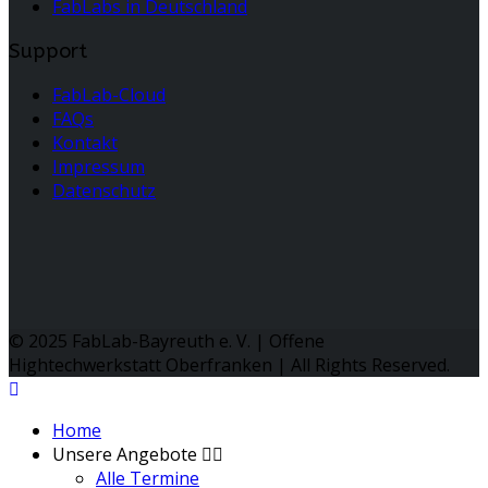
FabLabs in Deutschland
Support
FabLab-Cloud
FAQs
Kontakt
Impressum
Datenschutz
© 2025 FabLab-Bayreuth e. V. | Offene
Hightechwerkstatt Oberfranken | All Rights Reserved.
Home
Unsere Angebote
Alle Termine