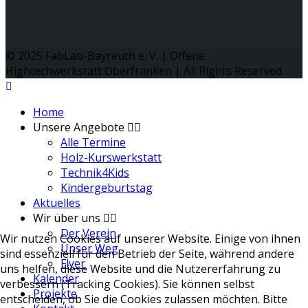
© 2025 FabLab-Bayreuth e. V. | Offene
Hightechwerkstatt Oberfranken | All Rights Reserved.
Home
Unsere Angebote
Alle Termine
Holz-Kurswerkstatt
Technik4Kids
Kindergeburtstag
Aktuelles
Wir über uns
Der Verein
Wir nutzen Cookies auf unserer Website. Einige von ihnen
Unser Weg
sind essenziell für den Betrieb der Seite, während andere
Flyer
uns helfen, diese Website und die Nutzererfahrung zu
Kalender
verbessern (Tracking Cookies). Sie können selbst
Projekte
entscheiden, ob Sie die Cookies zulassen möchten. Bitte