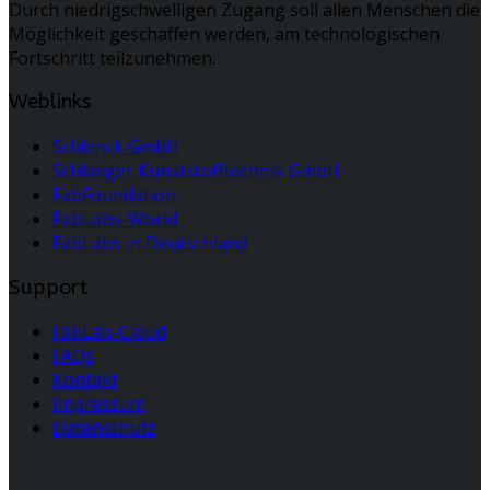
Durch niedrigschwelligen Zugang soll allen Menschen die
Möglichkeit geschaffen werden, am technologischen
Fortschritt teilzunehmen.
Weblinks
Schlenck GmbH
Schlaeger Kunststofftechnik GmbH
FabFoundation
FabLabs-World
FabLabs in Deutschland
Support
FabLab-Cloud
FAQs
Kontakt
Impressum
Datenschutz