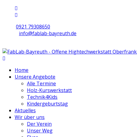
0921 79308650
info@fablab-bayreuth.de
Mo/Di/Do/Fr 9 - 17 | Mi 10 - 19 | Sa 16 - 20
Home
Unsere Angebote
Alle Termine
Holz-Kurswerkstatt
Technik4Kids
Kindergeburtstag
Aktuelles
Wir über uns
Der Verein
Unser Weg