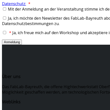
Datenschutz:
*
Mit der Anmeldung an der Veranstaltung stimme ich de
Ja, ich möchte den Newsletter des FabLab-Bayreuth a
Datenschutzbestimmungen zu.
*
Ja, ich freue mich auf den Workshop und akzeptier
Über uns
Das FabLab-Bayreuth, die offene Hightechwerkstatt Oberf
Möglichkeit geschaffen werden, am technologischen Fortsc
Weblinks