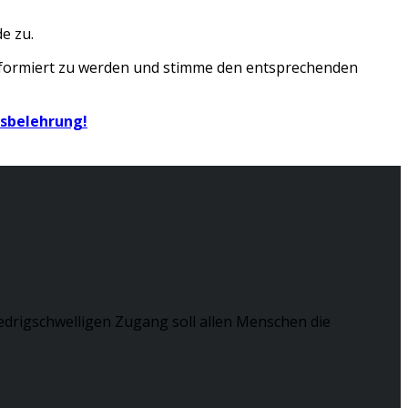
e zu.
nformiert zu werden und stimme den entsprechenden
fsbelehrung!
edrigschwelligen Zugang soll allen Menschen die