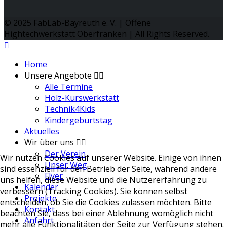
© 2025 FabLab-Bayreuth e. V. | Offene
Hightechwerkstatt Oberfranken | All Rights Reserved.
Home
Unsere Angebote
Alle Termine
Holz-Kurswerkstatt
Technik4Kids
Kindergeburtstag
Aktuelles
Wir über uns
Der Verein
Wir nutzen Cookies auf unserer Website. Einige von ihnen
Unser Weg
sind essenziell für den Betrieb der Seite, während andere
Flyer
uns helfen, diese Website und die Nutzererfahrung zu
Kalender
verbessern (Tracking Cookies). Sie können selbst
Projekte
entscheiden, ob Sie die Cookies zulassen möchten. Bitte
Kontakt
beachten Sie, dass bei einer Ablehnung womöglich nicht
Anfahrt
mehr alle Funktionalitäten der Seite zur Verfügung stehen.