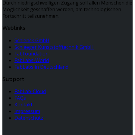
Durch niedrigschwelligen Zugang soll allen Menschen die
Möglichkeit geschaffen werden, am technologischen
Fortschritt teilzunehmen.
Weblinks
Schlenck GmbH
Schlaeger Kunststofftechnik GmbH
FabFoundation
FabLabs-World
FabLabs in Deutschland
Support
FabLab-Cloud
FAQs
Kontakt
Impressum
Datenschutz