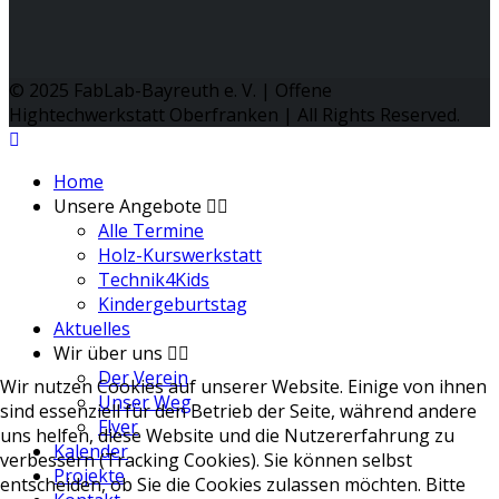
© 2025 FabLab-Bayreuth e. V. | Offene
Hightechwerkstatt Oberfranken | All Rights Reserved.
Home
Unsere Angebote
Alle Termine
Holz-Kurswerkstatt
Technik4Kids
Kindergeburtstag
Aktuelles
Wir über uns
Der Verein
Wir nutzen Cookies auf unserer Website. Einige von ihnen
Unser Weg
sind essenziell für den Betrieb der Seite, während andere
Flyer
uns helfen, diese Website und die Nutzererfahrung zu
Kalender
verbessern (Tracking Cookies). Sie können selbst
Projekte
entscheiden, ob Sie die Cookies zulassen möchten. Bitte