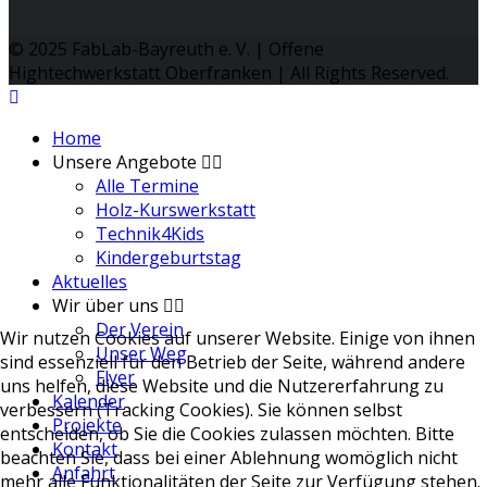
© 2025 FabLab-Bayreuth e. V. | Offene
Hightechwerkstatt Oberfranken | All Rights Reserved.
Home
Unsere Angebote
Alle Termine
Holz-Kurswerkstatt
Technik4Kids
Kindergeburtstag
Aktuelles
Wir über uns
Der Verein
Wir nutzen Cookies auf unserer Website. Einige von ihnen
Unser Weg
sind essenziell für den Betrieb der Seite, während andere
Flyer
uns helfen, diese Website und die Nutzererfahrung zu
Kalender
verbessern (Tracking Cookies). Sie können selbst
Projekte
entscheiden, ob Sie die Cookies zulassen möchten. Bitte
Kontakt
beachten Sie, dass bei einer Ablehnung womöglich nicht
Anfahrt
mehr alle Funktionalitäten der Seite zur Verfügung stehen.