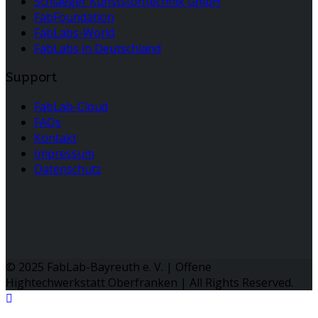
Schlaeger Kunststofftechnik GmbH
FabFoundation
FabLabs-World
FabLabs in Deutschland
Support
FabLab-Cloud
FAQs
Kontakt
Impressum
Datenschutz
© 2025 FabLab-Bayreuth e. V. | Offene
Hightechwerkstatt Oberfranken | All Rights Reserved.