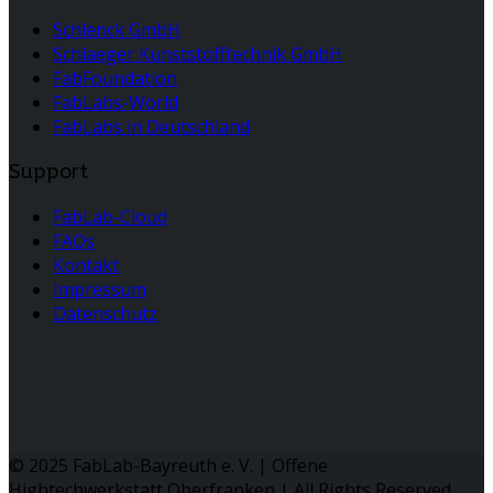
Schlenck GmbH
Schlaeger Kunststofftechnik GmbH
FabFoundation
FabLabs-World
FabLabs in Deutschland
Support
FabLab-Cloud
FAQs
Kontakt
Impressum
Datenschutz
© 2025 FabLab-Bayreuth e. V. | Offene
Hightechwerkstatt Oberfranken | All Rights Reserved.