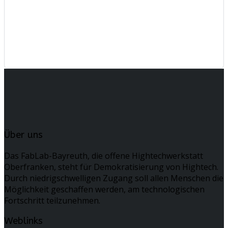
Über uns
Das FabLab-Bayreuth, die offene Hightechwerkstatt
Oberfranken, steht für Demokratisierung von Hightech.
Durch niedrigschwelligen Zugang soll allen Menschen die
Möglichkeit geschaffen werden, am technologischen
Fortschritt teilzunehmen.
Weblinks